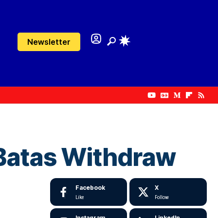
Newsletter
 Batas Withdraw
Facebook
X
Like
Follow
Instagram
LinkedIn