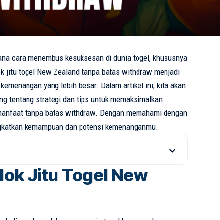
ana cara menembus kesuksesan di dunia togel, khususnya
k jitu togel New Zealand tanpa batas withdraw menjadi
 kemenangan yang lebih besar. Dalam artikel ini, kita akan
g tentang strategi dan tips untuk memaksimalkan
ta manfaat tanpa batas withdraw. Dengan memahami dengan
ingkatkan kemampuan dan potensi kemenanganmu.
lok Jitu Togel New