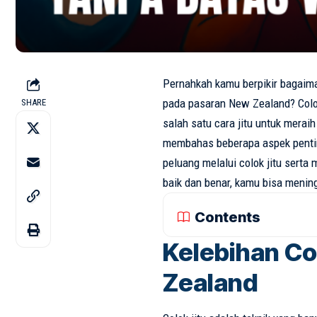
Pernahkah kamu berpikir bagaim
pada pasaran New Zealand? Colo
SHARE
salah satu cara jitu untuk meraih
membahas beberapa aspek pentin
peluang melalui colok jitu ser
baik dan benar, kamu bisa men
Contents
Kelebihan Co
Zealand