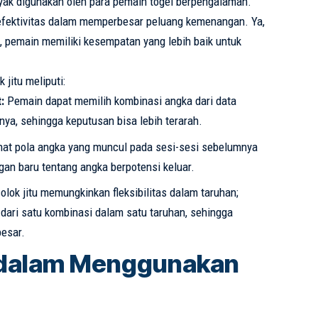
anyak digunakan oleh para pemain togel berpengalaman.
 efektivitas dalam memperbesar peluang kemenangan. Ya,
, pemain memiliki kesempatan yang lebih baik untuk
 jitu meliputi:
:
Pemain dapat memilih kombinasi angka dari data
nya, sehingga keputusan bisa lebih terarah.
at pola angka yang muncul pada sesi-sesi sebelumnya
an baru tentang angka berpotensi keluar.
lok jitu memungkinkan fleksibilitas dalam taruhan;
 dari satu kombinasi dalam satu taruhan, sehingga
esar.
 dalam Menggunakan