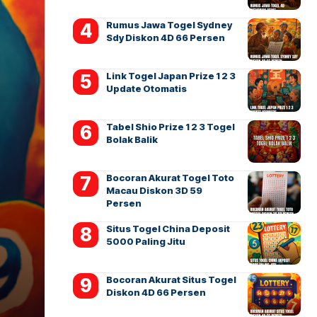
Rumus Jawa Togel Sydney
Sdy Diskon 4D 66 Persen
Link Togel Japan Prize 1 2 3
Update Otomatis
Tabel Shio Prize 1 2 3 Togel
Bolak Balik
Bocoran Akurat Togel Toto
Macau Diskon 3D 59
Persen
Situs Togel China Deposit
5000 Paling Jitu
Bocoran Akurat Situs Togel
Diskon 4D 66 Persen