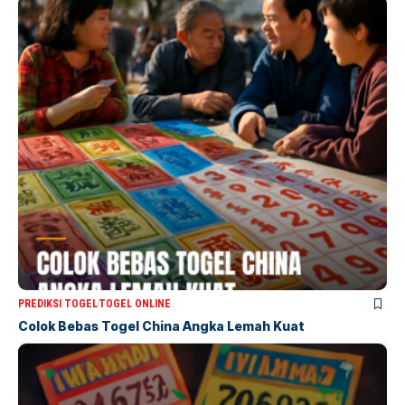
PREDIKSI TOGEL
TOGEL ONLINE
Colok Bebas Togel China Angka Lemah Kuat