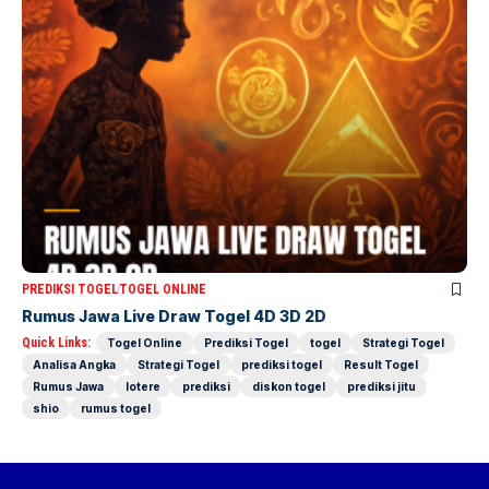
PREDIKSI TOGEL
TOGEL ONLINE
Rumus Jawa Live Draw Togel 4D 3D 2D
Quick Links:
Togel Online
Prediksi Togel
togel
Strategi Togel
Analisa Angka
Strategi Togel
prediksi togel
Result Togel
Rumus Jawa
lotere
prediksi
diskon togel
prediksi jitu
shio
rumus togel