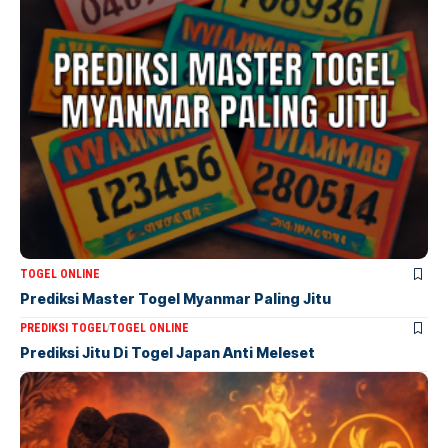
TOGEL ONLINE
Prediksi Master Togel Myanmar Paling Jitu
PREDIKSI TOGEL
TOGEL ONLINE
Prediksi Jitu Di Togel Japan Anti Meleset