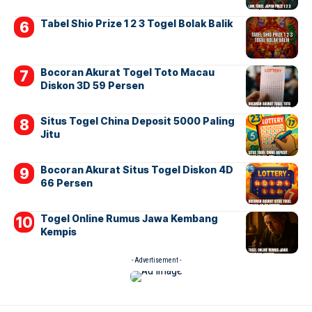
Tabel Shio Prize 1 2 3 Togel Bolak Balik
Bocoran Akurat Togel Toto Macau
Diskon 3D 59 Persen
Situs Togel China Deposit 5000 Paling
Jitu
Bocoran Akurat Situs Togel Diskon 4D
66 Persen
Togel Online Rumus Jawa Kembang
Kempis
- Advertisement -