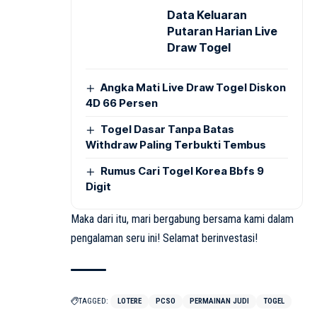
Data Keluaran
Putaran Harian Live
Draw Togel
Angka Mati Live Draw Togel Diskon
4D 66 Persen
Togel Dasar Tanpa Batas
Withdraw Paling Terbukti Tembus
Rumus Cari Togel Korea Bbfs 9
Digit
Maka dari itu, mari bergabung bersama kami dalam
pengalaman seru ini! Selamat berinvestasi!
TAGGED:
LOTERE
PCSO
PERMAINAN JUDI
TOGEL