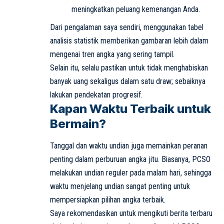
meningkatkan peluang kemenangan Anda.
Dari pengalaman saya sendiri, menggunakan tabel
analisis statistik memberikan gambaran lebih dalam
mengenai tren angka yang sering tampil.
Selain itu, selalu pastikan untuk tidak menghabiskan
banyak uang sekaligus dalam satu draw; sebaiknya
lakukan pendekatan progresif.
Kapan Waktu Terbaik untuk
Bermain?
Tanggal dan waktu undian juga memainkan peranan
penting dalam perburuan angka jitu. Biasanya, PCSO
melakukan undian reguler pada malam hari, sehingga
waktu menjelang undian sangat penting untuk
mempersiapkan pilihan angka terbaik.
Saya rekomendasikan untuk mengikuti berita terbaru