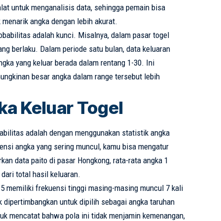
alat untuk menganalisis data, sehingga pemain bisa
 menarik angka dengan lebih akurat.
babilitas adalah kunci. Misalnya, dalam pasar togel
ang berlaku. Dalam periode satu bulan, data keluaran
ngka yang keluar berada dalam rentang 1-30. Ini
ngkinan besar angka dalam range tersebut lebih
ka Keluar Togel
abilitas adalah dengan menggunakan statistik angka
ensi angka yang sering muncul, kamu bisa mengatur
rkan data paito di pasar Hongkong, rata-rata angka 1
ari total hasil keluaran.
 5 memiliki frekuensi tinggi masing-masing muncul 7 kali
ak dipertimbangkan untuk dipilih sebagai angka taruhan
ntuk mencatat bahwa pola ini tidak menjamin kemenangan,