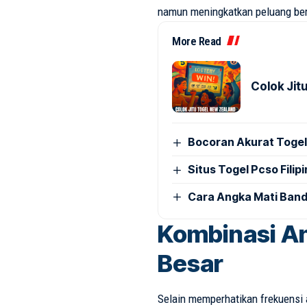
namun meningkatkan peluang be
More Read
Colok Jit
Bocoran Akurat Togel
Situs Togel Pcso Filip
Cara Angka Mati Ban
Kombinasi A
Besar
Selain memperhatikan frekuensi 