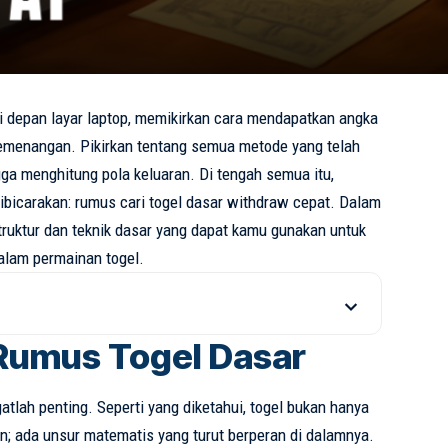
 depan layar laptop, memikirkan cara mendapatkan angka
kemenangan. Pikirkan tentang semua metode yang telah
gga menghitung pola keluaran. Di tengah semua itu,
dibicarakan:
rumus cari togel dasar
withdraw cepat. Dalam
struktur dan teknik dasar yang dapat kamu gunakan untuk
lam permainan togel.
Rumus Togel Dasar
tlah penting. Seperti yang diketahui, togel bukan hanya
; ada unsur matematis yang turut berperan di dalamnya.