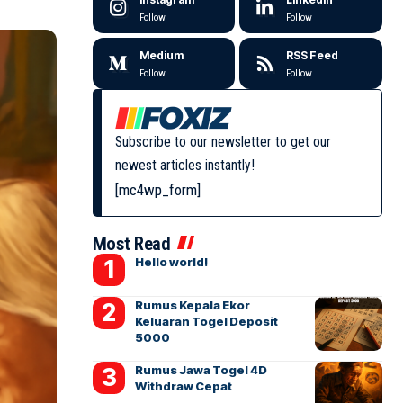
Follow
Follow
Medium
RSS Feed
Follow
Follow
Subscribe to our newsletter to get our
newest articles instantly!
[mc4wp_form]
Most Read
Hello world!
Rumus Kepala Ekor
Keluaran Togel Deposit
5000
Rumus Jawa Togel 4D
Withdraw Cepat