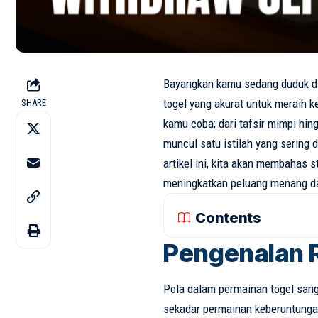
Bayangkan kamu sedang duduk di
togel yang akurat untuk meraih 
SHARE
kamu coba; dari tafsir mimpi hin
muncul satu istilah yang sering 
artikel ini, kita akan membahas 
meningkatkan peluang menang da
Contents
Pengenalan 
Pola dalam permainan togel sanga
sekadar permainan keberuntungan