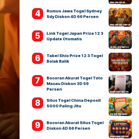
Rumus Jawa Togel Sydney
Sdy Diskon 4D 66 Persen
Link Togel Japan Prize 1 2 3
Update Otomatis
Tabel Shio Prize 1 2 3 Togel
Bolak Balik
Bocoran Akurat Togel Toto
Macau Diskon 3D 59
Persen
Situs Togel China Deposit
5000 Paling Jitu
Bocoran Akurat Situs Togel
Diskon 4D 66 Persen