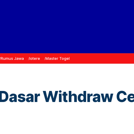
Rumus Jawa
lotere
Master Togel
 Dasar Withdraw C