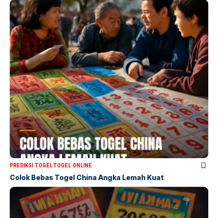
PREDIKSI TOGEL
TOGEL ONLINE
Colok Bebas Togel China Angka Lemah Kuat