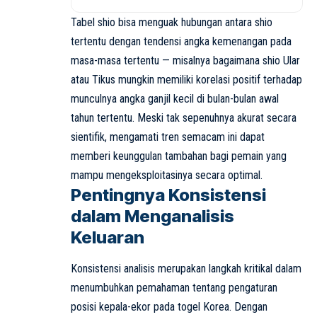
Tabel shio bisa menguak hubungan antara shio
tertentu dengan tendensi angka kemenangan pada
masa-masa tertentu — misalnya bagaimana shio Ular
atau Tikus mungkin memiliki korelasi positif terhadap
munculnya angka ganjil kecil di bulan-bulan awal
tahun tertentu. Meski tak sepenuhnya akurat secara
sientifik, mengamati tren semacam ini dapat
memberi keunggulan tambahan bagi pemain yang
mampu mengeksploitasinya secara optimal.
Pentingnya Konsistensi
dalam Menganalisis
Keluaran
Konsistensi analisis merupakan langkah kritikal dalam
menumbuhkan pemahaman tentang pengaturan
posisi kepala-ekor pada togel Korea. Dengan