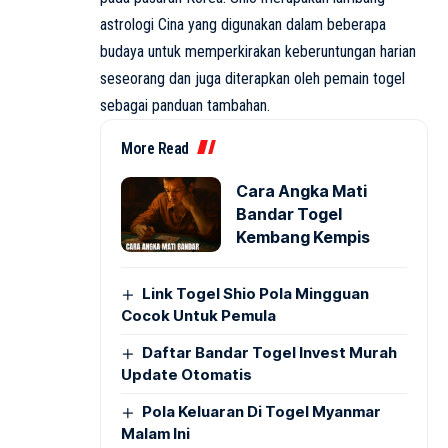
astrologi Cina yang digunakan dalam beberapa
budaya untuk memperkirakan keberuntungan harian
seseorang dan juga diterapkan oleh pemain togel
sebagai panduan tambahan.
More Read
Cara Angka Mati
Bandar Togel
Kembang Kempis
Link Togel Shio Pola Mingguan
Cocok Untuk Pemula
Daftar Bandar Togel Invest Murah
Update Otomatis
Pola Keluaran Di Togel Myanmar
Malam Ini