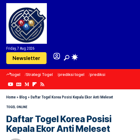
Friday, 7 Aug 2026
Newsletter
togel
Strategi Togel
prediksi togel
prediksi
diskon togel
Home
»
Blog
»
Daftar Togel Korea Posisi Kepala Ekor Anti Meleset
TOGEL ONLINE
Daftar Togel Korea Posisi
Kepala Ekor Anti Meleset