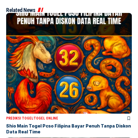
Related News
PREDIKSI TOGEL
TOGEL ONLINE
Shio Main Togel Pcso Filipina Bayar Penuh Tanpa Diskon
Data Real Time