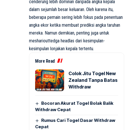
cenderung lebih dominan daripada angka kepala
dalam sejumlah besar keluaran. Oleh karena itu,
beberapa pemain sering lebih fokus pada penentuan
angka ekor ketika membuat prediksi angka taruhan
mereka. Namun demikian, penting juga untuk
meshariouttedga headlas dari kesimpulan-
kesimpulan lonjakan kepala tertentu.
More Read
Colok Jitu Togel New
Zealand Tanpa Batas
Withdraw
Bocoran Akurat Togel Bolak Balik
Withdraw Cepat
Rumus Cari Togel Dasar Withdraw
Cepat