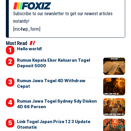
Subscribe to our newsletter to get our newest articles
instantly!
[mc4wp_form]
Most Read
Hello world!
Rumus Kepala Ekor Keluaran Togel
Deposit 5000
Rumus Jawa Togel 4D Withdraw
Cepat
Rumus Jawa Togel Sydney Sdy Diskon
4D 66 Persen
Link Togel Japan Prize 1 2 3 Update
Otomatis