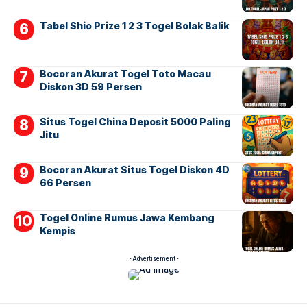
Tabel Shio Prize 1 2 3 Togel Bolak Balik
Bocoran Akurat Togel Toto Macau
Diskon 3D 59 Persen
Situs Togel China Deposit 5000 Paling
Jitu
Bocoran Akurat Situs Togel Diskon 4D
66 Persen
Togel Online Rumus Jawa Kembang
Kempis
- Advertisement -