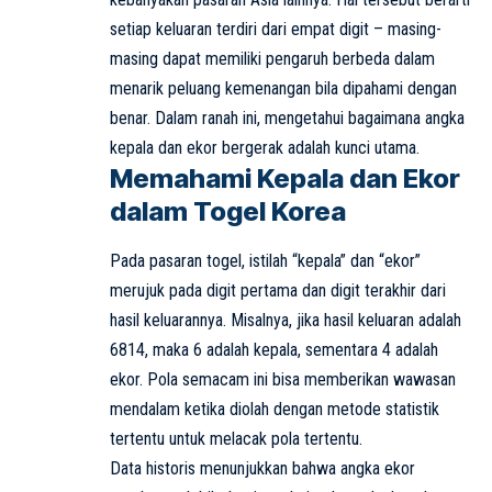
setiap keluaran terdiri dari empat digit – masing-
masing dapat memiliki pengaruh berbeda dalam
menarik peluang kemenangan bila dipahami dengan
benar. Dalam ranah ini, mengetahui bagaimana angka
kepala dan ekor bergerak adalah kunci utama.
Memahami Kepala dan Ekor
dalam Togel Korea
Pada pasaran togel, istilah “kepala” dan “ekor”
merujuk pada digit pertama dan digit terakhir dari
hasil keluarannya. Misalnya, jika hasil keluaran adalah
6814, maka 6 adalah kepala, sementara 4 adalah
ekor. Pola semacam ini bisa memberikan wawasan
mendalam ketika diolah dengan metode statistik
tertentu untuk melacak pola tertentu.
Data historis menunjukkan bahwa angka ekor