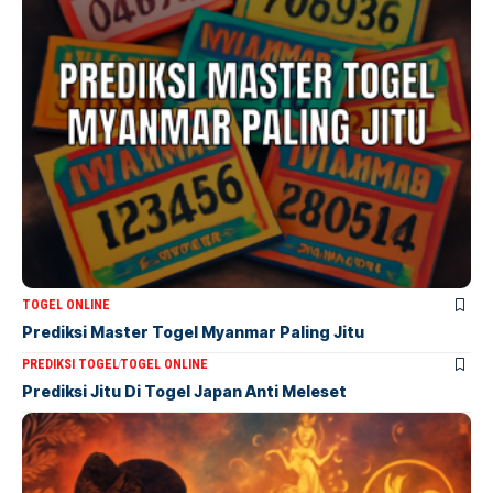
TOGEL ONLINE
Prediksi Master Togel Myanmar Paling Jitu
PREDIKSI TOGEL
TOGEL ONLINE
Prediksi Jitu Di Togel Japan Anti Meleset