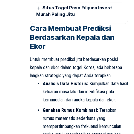
Situs Togel Pcso Filipina Invest
Murah Paling Jitu
Cara Membuat Prediksi
Berdasarkan Kepala dan
Ekor
Untuk membuat prediksi jitu berdasarkan posisi
kepala dan ekor dalam togel Korea, ada beberapa
langkah strategis yang dapat Anda terapkan:
Analisis Data Historis:
Kumpulkan data hasil
keluaran masa lalu dan identifikasi pola
kemunculan dari angka kepala dan ekor.
Gunakan Rumus Kombinasi:
Terapkan
rumus matematis sederhana yang
mempertimbangkan frekuensi kemunculan