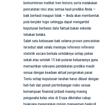
berkomitmen melihat tren historis serta melakukan
pencatatan rinci atas semua hasil prediksi Anda —
baik berhasil maupun tidak — Anda akan membentuk
pola berpikir logis sehingga dapat mengambil
keputusan berbasis data faktual bukan sekedar
tebakan belaka.
Salah satu kebiasaan baik selama proses pencatatan
tersebut ialah selalu meninjau referensi referensi
statistik secara berkala setidaknya setiap pekan
sekali atau setelah 15 kali putaran keluarannya guna
memastikan relevansi pendekatan prediksi masih
sesuai dengan keadaan aktual pergerakan pasar.
Tentu setiap keputusan taruhan harus dibuat dengan
hati-hati dan penuh pertimbangan risiko sesuai
kemampuan finansial pribadi masing-masing
pengusaha kelas atas di Eropa diketahui cukup
bijaksana menerapkan prinsip manajemen bankroll