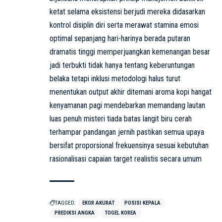
ketat selama eksistensi berjudi mereka didasarkan
kontrol disiplin diri serta merawat stamina emosi
optimal sepanjang hari-harinya berada putaran
dramatis tinggi memperjuangkan kemenangan besar
jadi terbukti tidak hanya tentang keberuntungan
belaka tetapi inklusi metodologi halus turut
menentukan output akhir ditemani aroma kopi hangat
kenyamanan pagi mendebarkan memandang lautan
luas penuh misteri tiada batas langit biru cerah
terhampar pandangan jernih pastikan semua upaya
bersifat proporsional frekuensinya sesuai kebutuhan
rasionalisasi capaian target realistis secara umum
TAGGED:
EKOR AKURAT
POSISI KEPALA
PREDIKSI ANGKA
TOGEL KOREA