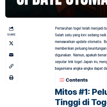
Pertaruhan togel telah menjadi b
Salah satu yang kini sedang naik
SHARE
menawarkan update otomatis. Ba
memberikan peluang keuntungan 
digunakan. Namun, apakah benar 
seputar link togel Japan ini, m
bagaimana angka-angka dapat di
Contents
Mitos #1: Pe
Tinggi di To