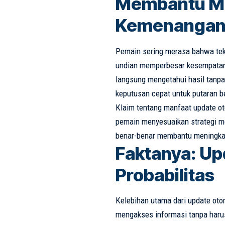
Membantu M
Kemenanga
Pemain sering merasa bahwa tek
undian memperbesar kesempatan
langsung mengetahui hasil tanp
keputusan cepat untuk putaran b
Klaim tentang manfaat update o
pemain menyesuaikan strategi me
benar-benar membantu meningka
Faktanya: U
Probabilitas
Kelebihan utama dari update ot
mengakses informasi tanpa haru