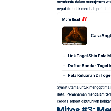
membantu dalam manajemen waktu
cepat itu tidak merubah probabil
More Read
Cara Ang
Link Togel Shio Pola
Daftar Bandar Togel 
Pola Keluaran Di Toge
Syarat utama untuk mengoptimalk
data. Pemahaman mendalam ter
cerdas sangat dibutuhkan bahkan
Mitos #3: Me