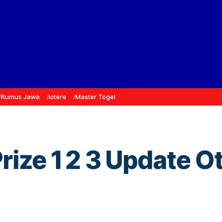
Rumus Jawa
lotere
Master Togel
rize 1 2 3 Update 